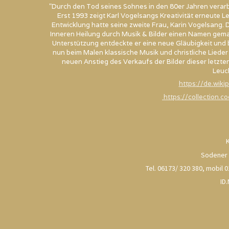
"Durch den Tod seines Sohnes in den 80er Jahren verarb
Erst 1993 zeigt Karl Vogelsangs Kreativität erneute 
Entwicklung hatte seine zweite Frau, Karin Vogelsang. D
Inneren Heilung durch Musik & Bilder einen Namen gema
Unterstützung entdeckte er eine neue Gläubigkeit und 
nun beim Malen klassische Musik und christliche Liede
neuen Anstieg des Verkaufs der Bilder dieser letzte
Leuch
https://de.wiki
https://collection.
Sodener 
Tel. 06173/ 320 380, mobil
ID.